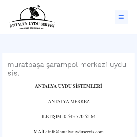
İçeriğe
atla
muratpaşa şarampol merkezi uydu
sis.
ANTALYA UYDU SİSTEMLERİ
ANTALYA MERKEZ
İLETİŞİM: 0 543 770 55 64
MAİL: info@antalyauyduservis.com