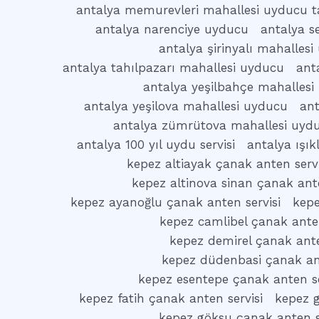
antalya memurevleri mahallesi uyducu t
antalya narenciye uyducu
antalya s
antalya şirinyalı mahalles
antalya tahılpazarı mahallesi uyducu
ant
antalya yeşilbahçe mahallesi
antalya yeşilova mahallesi uyducu
ant
antalya zümrütova mahallesi uyd
antalya 100 yıl uydu servisi
antalya ışı
kepez altiayak çanak anten servi
kepez altinova sinan çanak ante
kepez ayanoğlu çanak anten servisi
kepe
kepez camlibel çanak anten
kepez demirel çanak ante
kepez düdenbasi çanak ant
kepez esentepe çanak anten se
kepez fatih çanak anten servisi
kepez g
kepez göksu çanak anten s