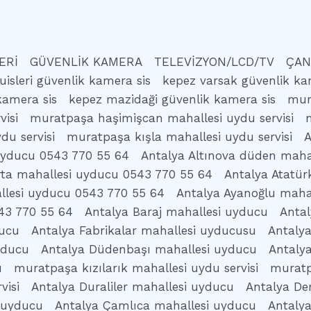
ERİ
GÜVENLİK KAMERA
TELEVİZYON/LCD/TV
ÇAN
uisleri güvenlik kamera sis
kepez varsak güvenlik ka
kamera sis
kepez mazidaği güvenlik kamera sis
mur
isi
muratpaşa haşimişcan mahallesi uydu servisi
du servisi
muratpaşa kışla mahallesi uydu servisi
A
 uyducu 0543 770 55 64
Antalya Altınova düden maha
rta mahallesi uyducu 0543 770 55 64
Antalya Atatür
llesi uyducu 0543 770 55 64
Antalya Ayanoğlu maha
43 770 55 64
Antalya Baraj mahallesi uyducu
Antal
ducu
Antalya Fabrikalar mahallesi uyducusu
Antaly
yducu
Antalya Düdenbaşı mahallesi uyducu
Antaly
u
muratpaşa kızılarık mahallesi uydu servisi
muratp
visi
Antalya Duraliler mahallesi uyducu
Antalya De
 uyducu
Antalya Çamlıca mahallesi uyducu
Antaly