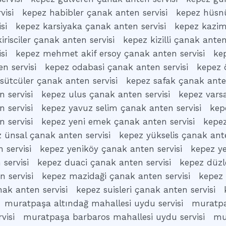
visi
kepez habibler çanak anten servisi
kepez hüsnü
si
kepez karsiyaka çanak anten servisi
kepez kazim
irisciler çanak anten servisi
kepez kizilli çanak anten
si
kepez mehmet akif ersoy çanak anten servisi
ke
n servisi
kepez odabasi çanak anten servisi
kepez 
sütcüler çanak anten servisi
kepez safak çanak anten
 servisi
kepez ulus çanak anten servisi
kepez vars
 servisi
kepez yavuz selim çanak anten servisi
kep
 servisi
kepez yeni emek çanak anten servisi
kepez
 ünsal çanak anten servisi
kepez yükselis çanak ante
 servisi
kepez yeniköy çanak anten servisi
kepez ye
servisi
kepez duaci çanak anten servisi
kepez düzl
 servisi
kepez mazidaği çanak anten servisi
kepez 
ak anten servisi
kepez suisleri çanak anten servisi
muratpaşa altındağ mahallesi uydu servisi
muratpa
visi
muratpaşa barbaros mahallesi uydu servisi
mu