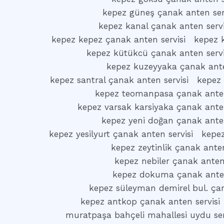
kepez güneş çanak anten ser
kepez kanal çanak anten servi
kepez kepez çanak anten servisi
kepez k
kepez kütükcü çanak anten servi
kepez kuzeyyaka çanak ante
kepez santral çanak anten servisi
kepez 
kepez teomanpasa çanak anten
kepez varsak karsiyaka çanak anten
kepez yeni doğan çanak anten
kepez yesilyurt çanak anten servisi
kepez
kepez zeytinlik çanak anten
kepez nebiler çanak anten 
kepez dokuma çanak anten
kepez süleyman demirel bul. çan
kepez antkop çanak anten servisi
muratpaşa bahçeli mahallesi uydu ser