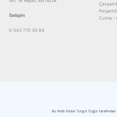
No: 16 Kepez ANTALYA
Çarşamb
Perşembe
İletişim
Cuma : 
0 543 770 55 64
Bu Web Sitesi
Turgut Özgür
tarafından g