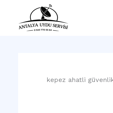
İçeriğe
atla
Ana 
kepez ahatli güvenli