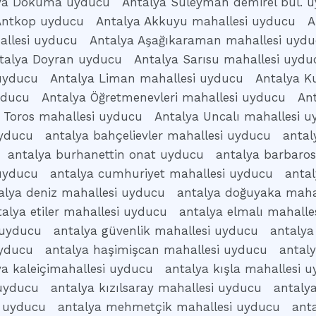
ya Dokuma uyducu
Antalya Süleyman demirel bul. 
Antkop uyducu
Antalya Akkuyu mahallesi uyducu
A
allesi uyducu
Antalya Aşağıkaraman mahallesi uyd
talya Doyran uyducu
Antalya Sarısu mahallesi uydu
 uyducu
Antalya Liman mahallesi uyducu
Antalya K
yducu
Antalya Öğretmenevleri mahallesi uyducu
An
 Toros mahallesi uyducu
Antalya Uncalı mahallesi 
uyducu
antalya bahçelievler mahallesi uyducu
antal
antalya burhanettin onat uyducu
antalya barbaro
 uyducu
antalya cumhuriyet mahallesi uyducu
anta
alya deniz mahallesi uyducu
antalya doğuyaka maha
talya etiler mahallesi uyducu
antalya elmalı mahalle
 uyducu
antalya güvenlik mahallesi uyducu
antalya
uyducu
antalya haşimişcan mahallesi uyducu
antal
ya kaleiçimahallesi uyducu
antalya kışla mahallesi 
 uyducu
antalya kızılsaray mahallesi uyducu
antaly
i uyducu
antalya mehmetçik mahallesi uyducu
ant