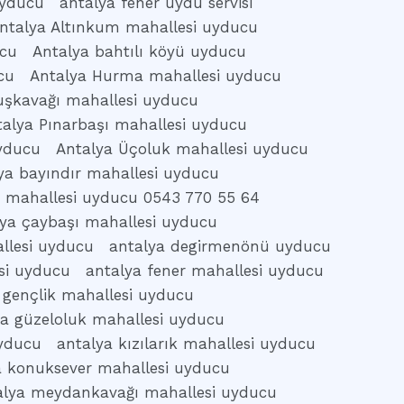
uyducu
antalya fener uydu servisi
ntalya Altınkum mahallesi uyducu
ucu
Antalya bahtılı köyü uyducu
cu
Antalya Hurma mahallesi uyducu
uşkavağı mahallesi uyducu
talya Pınarbaşı mahallesi uyducu
uyducu
Antalya Üçoluk mahallesi uyducu
ya bayındır mahallesi uyducu
s mahallesi uyducu 0543 770 55 64
lya çaybaşı mahallesi uyducu
llesi uyducu
antalya degirmenönü uyducu
si uyducu
antalya fener mahallesi uyducu
 gençlik mahallesi uyducu
ya güzeloluk mahallesi uyducu
uyducu
antalya kızılarık mahallesi uyducu
a konuksever mahallesi uyducu
alya meydankavağı mahallesi uyducu