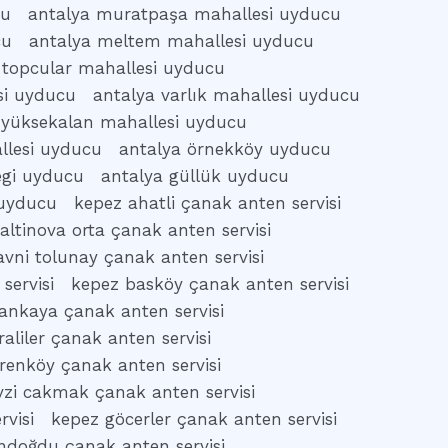
cu
antalya muratpaşa mahallesi uyducu
cu
antalya meltem mahallesi uyducu
 topcular mahallesi uyducu
si uyducu
antalya varlık mahallesi uyducu
 yüksekalan mahallesi uyducu
allesi uyducu
antalya örnekköy uyducu
egi uyducu
antalya güllük uyducu
 uyducu
kepez ahatli çanak anten servisi
altinova orta çanak anten servisi
vni tolunay çanak anten servisi
servisi
kepez basköy çanak anten servisi
ankaya çanak anten servisi
aliler çanak anten servisi
renköy çanak anten servisi
vzi cakmak çanak anten servisi
rvisi
kepez göcerler çanak anten servisi
ndoğdu çanak anten servisi