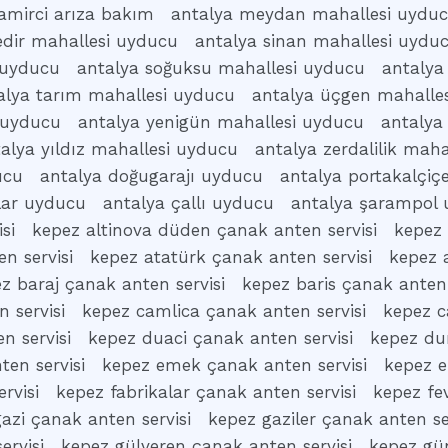
amirci arıza bakım
antalya meydan mahallesi uydu
edir mahallesi uyducu
antalya sinan mahallesi uydu
i uyducu
antalya soğuksu mahallesi uyducu
antalya
alya tarım mahallesi uyducu
antalya üçgen mahalle
 uyducu
antalya yenigün mahallesi uyducu
antalya
alya yıldız mahallesi uyducu
antalya zerdalilik mah
ucu
antalya doğugarajı uyducu
antalya portakalçiç
klar uyducu
antalya çallı uyducu
antalya şarampol
si
kepez altinova düden çanak anten servisi
kepez 
n servisi
kepez atatürk çanak anten servisi
kepez a
z baraj çanak anten servisi
kepez baris çanak anten 
 servisi
kepez camlica çanak anten servisi
kepez c
n servisi
kepez duaci çanak anten servisi
kepez dur
en servisi
kepez emek çanak anten servisi
kepez e
rvisi
kepez fabrikalar çanak anten servisi
kepez fe
azi çanak anten servisi
kepez gaziler çanak anten se
ervisi
kepez gülveren çanak anten servisi
kepez gü