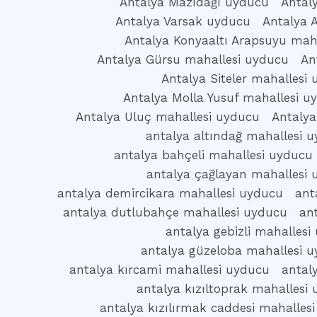
Antalya Mazıdağı uyducu
Antal
Antalya Varsak uyducu
Antalya 
Antalya Konyaaltı Arapsuyu mah
Antalya Gürsu mahallesi uyducu
An
Antalya Siteler mahallesi
Antalya Molla Yusuf mahallesi u
Antalya Uluç mahallesi uyducu
Antalya
antalya altındağ mahallesi 
antalya bahçeli mahallesi uyducu
antalya çağlayan mahallesi
antalya demircikara mahallesi uyducu
ant
antalya dutlubahçe mahallesi uyducu
an
antalya gebizli mahallesi
antalya güzeloba mahallesi 
antalya kırcami mahallesi uyducu
antal
antalya kızıltoprak mahallesi
antalya kızılırmak caddesi mahalles