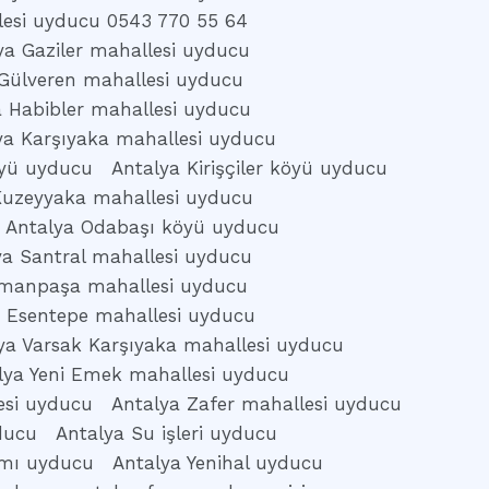
lesi uyducu 0543 770 55 64
ya Gaziler mahallesi uyducu
Gülveren mahallesi uyducu
a Habibler mahallesi uyducu
ya Karşıyaka mahallesi uyducu
köyü uyducu
Antalya Kirişçiler köyü uyducu
Kuzeyyaka mahallesi uyducu
Antalya Odabaşı köyü uyducu
ya Santral mahallesi uyducu
omanpaşa mahallesi uyducu
k Esentepe mahallesi uyducu
ya Varsak Karşıyaka mahallesi uyducu
lya Yeni Emek mahallesi uyducu
esi uyducu
Antalya Zafer mahallesi uyducu
ducu
Antalya Su işleri uyducu
amı uyducu
Antalya Yenihal uyducu