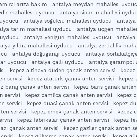
amirci arıza bakım
antalya meydan mahallesi uydu
edir mahallesi uyducu
antalya sinan mahallesi uydu
i uyducu
antalya soğuksu mahallesi uyducu
antalya
alya tarım mahallesi uyducu
antalya üçgen mahalle
 uyducu
antalya yenigün mahallesi uyducu
antalya
alya yıldız mahallesi uyducu
antalya zerdalilik mah
ucu
antalya doğugarajı uyducu
antalya portakalçiç
klar uyducu
antalya çallı uyducu
antalya şarampol
si
kepez altinova düden çanak anten servisi
kepez 
n servisi
kepez atatürk çanak anten servisi
kepez a
z baraj çanak anten servisi
kepez baris çanak anten 
 servisi
kepez camlica çanak anten servisi
kepez c
n servisi
kepez duaci çanak anten servisi
kepez dur
en servisi
kepez emek çanak anten servisi
kepez e
rvisi
kepez fabrikalar çanak anten servisi
kepez fe
azi çanak anten servisi
kepez gaziler çanak anten se
ervisi
kepez gülveren çanak anten servisi
kepez gü