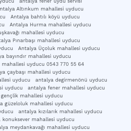
uyducu
antalya fener uydu servisi
ntalya Altınkum mahallesi uyducu
ucu
Antalya bahtılı köyü uyducu
cu
Antalya Hurma mahallesi uyducu
uşkavağı mahallesi uyducu
talya Pınarbaşı mahallesi uyducu
uyducu
Antalya Üçoluk mahallesi uyducu
ya bayındır mahallesi uyducu
s mahallesi uyducu 0543 770 55 64
lya çaybaşı mahallesi uyducu
llesi uyducu
antalya degirmenönü uyducu
si uyducu
antalya fener mahallesi uyducu
 gençlik mahallesi uyducu
ya güzeloluk mahallesi uyducu
uyducu
antalya kızılarık mahallesi uyducu
a konuksever mahallesi uyducu
alya meydankavağı mahallesi uyducu