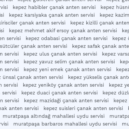
visi
kepez habibler çanak anten servisi
kepez hüsnü
si
kepez karsiyaka çanak anten servisi
kepez kazim
irisciler çanak anten servisi
kepez kizilli çanak anten
si
kepez mehmet akif ersoy çanak anten servisi
ke
n servisi
kepez odabasi çanak anten servisi
kepez 
sütcüler çanak anten servisi
kepez safak çanak anten
 servisi
kepez ulus çanak anten servisi
kepez vars
 servisi
kepez yavuz selim çanak anten servisi
kep
 servisi
kepez yeni emek çanak anten servisi
kepez
 ünsal çanak anten servisi
kepez yükselis çanak ante
 servisi
kepez yeniköy çanak anten servisi
kepez ye
servisi
kepez duaci çanak anten servisi
kepez düzl
 servisi
kepez mazidaği çanak anten servisi
kepez 
ak anten servisi
kepez suisleri çanak anten servisi
muratpaşa altındağ mahallesi uydu servisi
muratpa
visi
muratpaşa barbaros mahallesi uydu servisi
mu