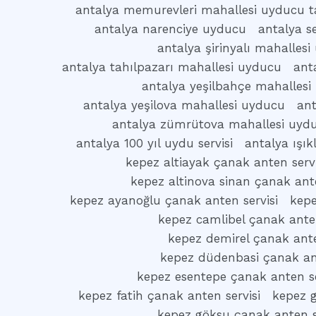
antalya memurevleri mahallesi uyducu t
antalya narenciye uyducu
antalya s
antalya şirinyalı mahalles
antalya tahılpazarı mahallesi uyducu
ant
antalya yeşilbahçe mahallesi
antalya yeşilova mahallesi uyducu
ant
antalya zümrütova mahallesi uyd
antalya 100 yıl uydu servisi
antalya ışı
kepez altiayak çanak anten servi
kepez altinova sinan çanak ante
kepez ayanoğlu çanak anten servisi
kepe
kepez camlibel çanak anten
kepez demirel çanak ante
kepez düdenbasi çanak ant
kepez esentepe çanak anten se
kepez fatih çanak anten servisi
kepez g
kepez göksu çanak anten s