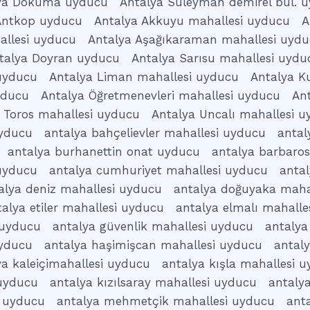
ya Dokuma uyducu
Antalya Süleyman demirel bul. 
Antkop uyducu
Antalya Akkuyu mahallesi uyducu
A
allesi uyducu
Antalya Aşağıkaraman mahallesi uyd
talya Doyran uyducu
Antalya Sarısu mahallesi uydu
 uyducu
Antalya Liman mahallesi uyducu
Antalya K
yducu
Antalya Öğretmenevleri mahallesi uyducu
An
 Toros mahallesi uyducu
Antalya Uncalı mahallesi 
uyducu
antalya bahçelievler mahallesi uyducu
antal
antalya burhanettin onat uyducu
antalya barbaro
 uyducu
antalya cumhuriyet mahallesi uyducu
anta
alya deniz mahallesi uyducu
antalya doğuyaka maha
talya etiler mahallesi uyducu
antalya elmalı mahalle
 uyducu
antalya güvenlik mahallesi uyducu
antalya
uyducu
antalya haşimişcan mahallesi uyducu
antal
ya kaleiçimahallesi uyducu
antalya kışla mahallesi 
 uyducu
antalya kızılsaray mahallesi uyducu
antaly
i uyducu
antalya mehmetçik mahallesi uyducu
ant