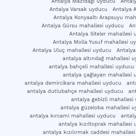
Antalya Mazıdağı uyducu
Antal
Antalya Varsak uyducu
Antalya 
Antalya Konyaaltı Arapsuyu mah
Antalya Gürsu mahallesi uyducu
An
Antalya Siteler mahallesi
Antalya Molla Yusuf mahallesi u
Antalya Uluç mahallesi uyducu
Antalya
antalya altındağ mahallesi 
antalya bahçeli mahallesi uyducu
antalya çağlayan mahallesi
antalya demircikara mahallesi uyducu
ant
antalya dutlubahçe mahallesi uyducu
an
antalya gebizli mahallesi
antalya güzeloba mahallesi 
antalya kırcami mahallesi uyducu
antal
antalya kızıltoprak mahallesi
antalya kızılırmak caddesi mahalles