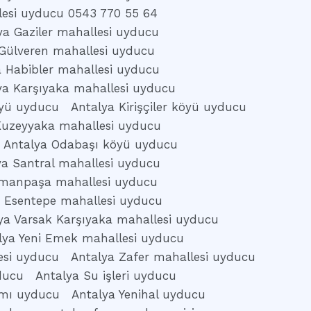
lesi uyducu 0543 770 55 64
ya Gaziler mahallesi uyducu
Gülveren mahallesi uyducu
a Habibler mahallesi uyducu
ya Karşıyaka mahallesi uyducu
köyü uyducu
Antalya Kirişçiler köyü uyducu
Kuzeyyaka mahallesi uyducu
Antalya Odabaşı köyü uyducu
ya Santral mahallesi uyducu
omanpaşa mahallesi uyducu
k Esentepe mahallesi uyducu
ya Varsak Karşıyaka mahallesi uyducu
lya Yeni Emek mahallesi uyducu
esi uyducu
Antalya Zafer mahallesi uyducu
ducu
Antalya Su işleri uyducu
amı uyducu
Antalya Yenihal uyducu