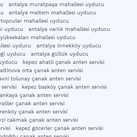
cu
antalya muratpaşa mahallesi uyducu
cu
antalya meltem mahallesi uyducu
 topcular mahallesi uyducu
si uyducu
antalya varlık mahallesi uyducu
 yüksekalan mahallesi uyducu
allesi uyducu
antalya örnekköy uyducu
egi uyducu
antalya güllük uyducu
 uyducu
kepez ahatli çanak anten servisi
altinova orta çanak anten servisi
vni tolunay çanak anten servisi
servisi
kepez basköy çanak anten servisi
ankaya çanak anten servisi
aliler çanak anten servisi
renköy çanak anten servisi
vzi cakmak çanak anten servisi
rvisi
kepez göcerler çanak anten servisi
ndoğdu çanak anten servisi