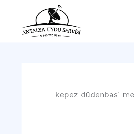
İçeriğe
atla
Ana 
kepez düdenbasi mer