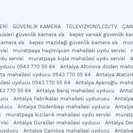
ERİ
GÜVENLİK KAMERA
TELEVİZYON/LCD/TV
ÇAN
uisleri güvenlik kamera sis
kepez varsak güvenlik ka
kamera sis
kepez mazidaği güvenlik kamera sis
mur
isi
muratpaşa haşimişcan mahallesi uydu servisi
du servisi
muratpaşa kışla mahallesi uydu servisi
A
 uyducu 0543 770 55 64
Antalya Altınova düden maha
rta mahallesi uyducu 0543 770 55 64
Antalya Atatür
llesi uyducu 0543 770 55 64
Antalya Ayanoğlu maha
43 770 55 64
Antalya Baraj mahallesi uyducu
Antal
ducu
Antalya Fabrikalar mahallesi uyducusu
Antaly
yducu
Antalya Düdenbaşı mahallesi uyducu
Antaly
u
muratpaşa kızılarık mahallesi uydu servisi
muratp
visi
Antalya Duraliler mahallesi uyducu
Antalya De
 uyducu
Antalya Çamlıca mahallesi uyducu
Antaly