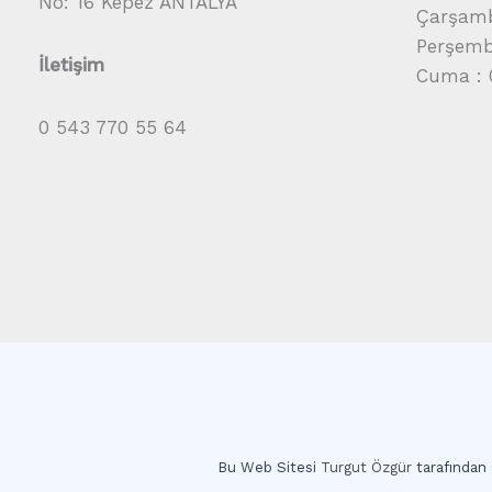
No: 16 Kepez ANTALYA
Çarşamb
Perşembe
İletişim
Cuma : 
0 543 770 55 64
Bu Web Sitesi
Turgut Özgür
tarafından g