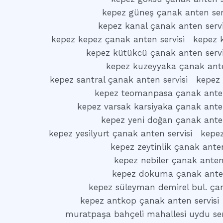
kepez güneş çanak anten ser
kepez kanal çanak anten servi
kepez kepez çanak anten servisi
kepez k
kepez kütükcü çanak anten servi
kepez kuzeyyaka çanak ante
kepez santral çanak anten servisi
kepez 
kepez teomanpasa çanak anten
kepez varsak karsiyaka çanak anten
kepez yeni doğan çanak anten
kepez yesilyurt çanak anten servisi
kepez
kepez zeytinlik çanak anten
kepez nebiler çanak anten 
kepez dokuma çanak anten
kepez süleyman demirel bul. çan
kepez antkop çanak anten servisi
muratpaşa bahçeli mahallesi uydu ser