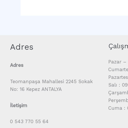
Adres
Çalış
Pazar – 
Adres
Cumartes
Pazartes
Teomanpaşa Mahallesi 2245 Sokak
Salı : 0
No: 16 Kepez ANTALYA
Çarşamb
Perşembe
İletişim
Cuma : 
0 543 770 55 64