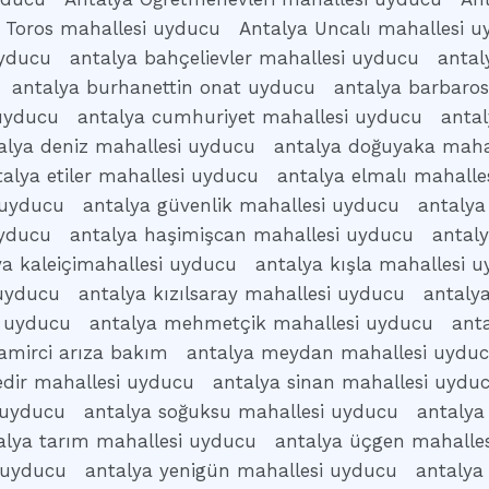
 Toros mahallesi uyducu
Antalya Uncalı mahallesi 
uyducu
antalya bahçelievler mahallesi uyducu
antal
antalya burhanettin onat uyducu
antalya barbaro
 uyducu
antalya cumhuriyet mahallesi uyducu
anta
alya deniz mahallesi uyducu
antalya doğuyaka maha
talya etiler mahallesi uyducu
antalya elmalı mahalle
 uyducu
antalya güvenlik mahallesi uyducu
antalya
uyducu
antalya haşimişcan mahallesi uyducu
antal
ya kaleiçimahallesi uyducu
antalya kışla mahallesi 
 uyducu
antalya kızılsaray mahallesi uyducu
antaly
i uyducu
antalya mehmetçik mahallesi uyducu
ant
amirci arıza bakım
antalya meydan mahallesi uydu
edir mahallesi uyducu
antalya sinan mahallesi uydu
i uyducu
antalya soğuksu mahallesi uyducu
antalya
alya tarım mahallesi uyducu
antalya üçgen mahalle
 uyducu
antalya yenigün mahallesi uyducu
antalya