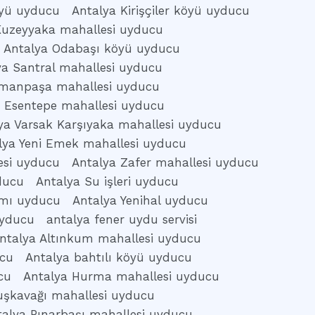
köyü uyducu
Antalya Kirişçiler köyü uyducu
Kuzeyyaka mahallesi uyducu
Antalya Odabaşı köyü uyducu
ya Santral mahallesi uyducu
omanpaşa mahallesi uyducu
k Esentepe mahallesi uyducu
ya Varsak Karşıyaka mahallesi uyducu
lya Yeni Emek mahallesi uyducu
esi uyducu
Antalya Zafer mahallesi uyducu
ducu
Antalya Su işleri uyducu
amı uyducu
Antalya Yenihal uyducu
uyducu
antalya fener uydu servisi
ntalya Altınkum mahallesi uyducu
ucu
Antalya bahtılı köyü uyducu
cu
Antalya Hurma mahallesi uyducu
uşkavağı mahallesi uyducu
talya Pınarbaşı mahallesi uyducu