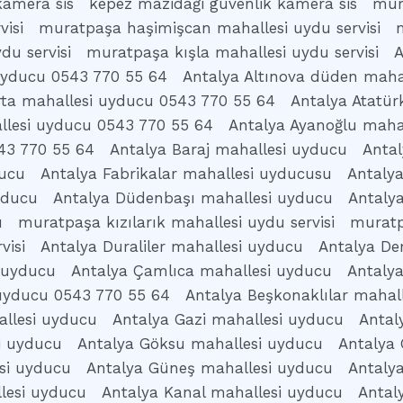
kamera sis
kepez mazidaği güvenlik kamera sis
mur
isi
muratpaşa haşimişcan mahallesi uydu servisi
du servisi
muratpaşa kışla mahallesi uydu servisi
A
 uyducu 0543 770 55 64
Antalya Altınova düden maha
rta mahallesi uyducu 0543 770 55 64
Antalya Atatür
llesi uyducu 0543 770 55 64
Antalya Ayanoğlu maha
43 770 55 64
Antalya Baraj mahallesi uyducu
Antal
ducu
Antalya Fabrikalar mahallesi uyducusu
Antaly
yducu
Antalya Düdenbaşı mahallesi uyducu
Antaly
u
muratpaşa kızılarık mahallesi uydu servisi
muratp
visi
Antalya Duraliler mahallesi uyducu
Antalya De
 uyducu
Antalya Çamlıca mahallesi uyducu
Antaly
uyducu 0543 770 55 64
Antalya Beşkonaklılar mahal
llesi uyducu
Antalya Gazi mahallesi uyducu
Antal
i uyducu
Antalya Göksu mahallesi uyducu
Antalya 
si uyducu
Antalya Güneş mahallesi uyducu
Antaly
lesi uyducu
Antalya Kanal mahallesi uyducu
Antal