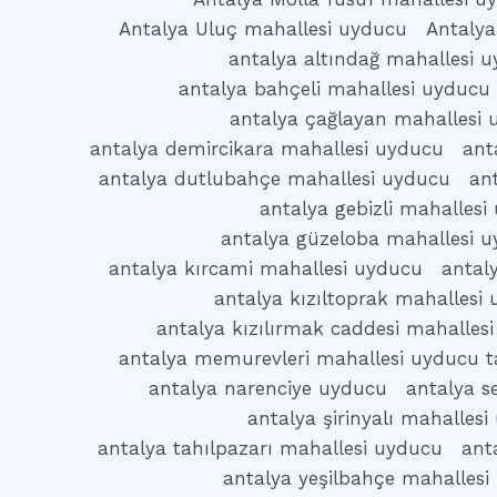
Antalya Uluç mahallesi uyducu
Antalya
antalya altındağ mahallesi 
antalya bahçeli mahallesi uyducu
antalya çağlayan mahallesi
antalya demircikara mahallesi uyducu
ant
antalya dutlubahçe mahallesi uyducu
an
antalya gebizli mahallesi
antalya güzeloba mahallesi 
antalya kırcami mahallesi uyducu
antal
antalya kızıltoprak mahallesi
antalya kızılırmak caddesi mahalles
antalya memurevleri mahallesi uyducu t
antalya narenciye uyducu
antalya s
antalya şirinyalı mahalles
antalya tahılpazarı mahallesi uyducu
ant
antalya yeşilbahçe mahallesi