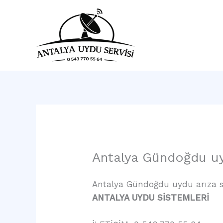
İçeriğe
atla
Ana 
Antalya Gündoğdu uy
Antalya Gündoğdu uydu arıza se
ANTALYA UYDU SİSTEMLERİ