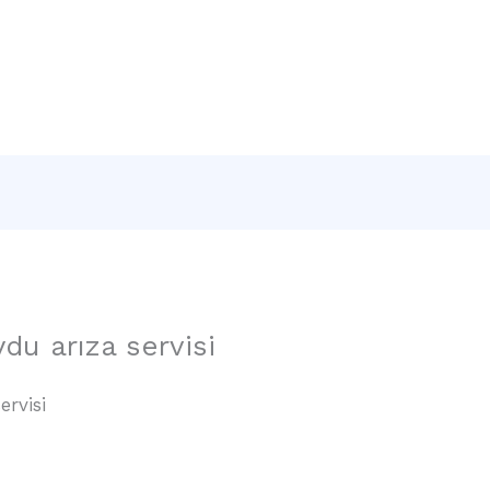
Sayfa
Hakkımızda
Hizmetlerimiz
İletişim
du arıza servisi
rvisi