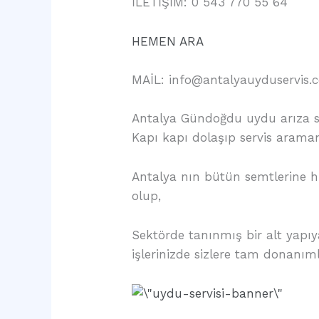
İLETİŞİM: 0 543 770 55 64
HEMEN ARA
MAİL: info@antalyauyduservis.
Antalya Gündoğdu uydu arıza se
Kapı kapı dolaşıp servis arama
Antalya nın bütün semtlerine
olup,
Sektörde tanınmış bir alt yapı
işlerinizde sizlere tam donanım