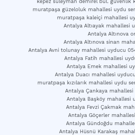
kepez süleyman demirel bul. güvenlik 
muratpaşa güzeloluk mahallesi uydu serv
muratpaşa kaleiçi mahallesi uy
Antalya Altıayak mahallesi
Antalya Altınova o
Antalya Altınova sinan maha
Antalya Avni tolunay mahallesi uyducu 05
Antalya Fatih mahallesi uy
Antalya Emek mahallesi u
Antalya Duacı mahallesi uyduc
muratpaşa kızılarık mahallesi uydu ser
Antalya Çankaya mahallesi
Antalya Başköy mahallesi 
Antalya Fevzi Çakmak maha
Antalya Göçerler mahalles
Antalya Gündoğdu mahalle
Antalya Hüsnü Karakaş mahal