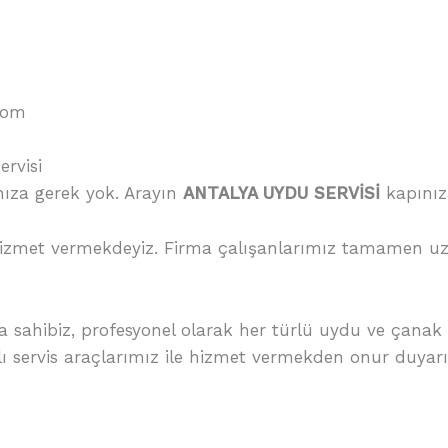
com
rvisi
nıza gerek yok. Arayın
ANTALYA UYDU SERVİSİ
kapınız
 hizmet vermekdeyiz. Firma çalışanlarımız tamamen
ya sahibiz, profesyonel olarak her türlü uydu ve çana
lı servis araçlarımız ile hizmet vermekden onur duyarı