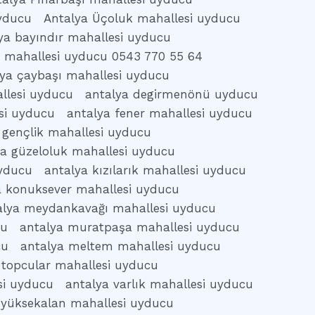
uyducu
Antalya Üçoluk mahallesi uyducu
ya bayındır mahallesi uyducu
s mahallesi uyducu 0543 770 55 64
lya çaybaşı mahallesi uyducu
llesi uyducu
antalya degirmenönü uyducu
si uyducu
antalya fener mahallesi uyducu
 gençlik mahallesi uyducu
ya güzeloluk mahallesi uyducu
uyducu
antalya kızılarık mahallesi uyducu
a konuksever mahallesi uyducu
alya meydankavağı mahallesi uyducu
cu
antalya muratpaşa mahallesi uyducu
cu
antalya meltem mahallesi uyducu
 topcular mahallesi uyducu
si uyducu
antalya varlık mahallesi uyducu
 yüksekalan mahallesi uyducu