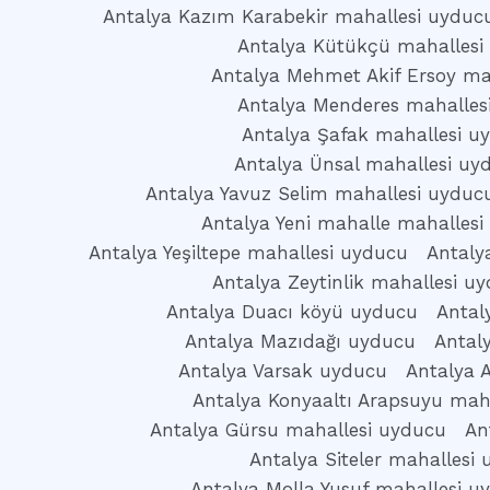
Antalya Kazım Karabekir mahallesi uyduc
Antalya Kütükçü mahallesi
Antalya Mehmet Akif Ersoy ma
Antalya Menderes mahalles
Antalya Şafak mahallesi u
Antalya Ünsal mahallesi uy
Antalya Yavuz Selim mahallesi uyduc
Antalya Yeni mahalle mahallesi
Antalya Yeşiltepe mahallesi uyducu
Antaly
Antalya Zeytinlik mahallesi u
Antalya Duacı köyü uyducu
Antal
Antalya Mazıdağı uyducu
Antal
Antalya Varsak uyducu
Antalya 
Antalya Konyaaltı Arapsuyu mah
Antalya Gürsu mahallesi uyducu
An
Antalya Siteler mahallesi
Antalya Molla Yusuf mahallesi u