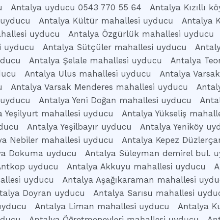
u
Antalya uyducu 0543 770 55 64
Antalya Kızıllı 
 uyducu
Antalya Kültür mahallesi uyducu
Antalya 
hallesi uyducu
Antalya Özgürlük mahallesi uyducu
i uyducu
Antalya Sütçüler mahallesi uyducu
Antal
yducu
Antalya Şelale mahallesi uyducu
Antalya Te
ducu
Antalya Ulus mahallesi uyducu
Antalya Varsa
u
Antalya Varsak Menderes mahallesi uyducu
Antal
 uyducu
Antalya Yeni Doğan mahallesi uyducu
Anta
a Yeşilyurt mahallesi uyducu
Antalya Yükseliş mahall
yducu
Antalya Yeşilbayır uyducu
Antalya Yeniköy uy
ya Nebiler mahallesi uyducu
Antalya Kepez Düzlerç
ya Dokuma uyducu
Antalya Süleyman demirel bul. 
Antkop uyducu
Antalya Akkuyu mahallesi uyducu
A
allesi uyducu
Antalya Aşağıkaraman mahallesi uyd
talya Doyran uyducu
Antalya Sarısu mahallesi uydu
 uyducu
Antalya Liman mahallesi uyducu
Antalya K
yducu
Antalya Öğretmenevleri mahallesi uyducu
An