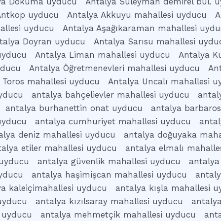
ya Dokuma uyducu
Antalya Süleyman demirel bul. 
Antkop uyducu
Antalya Akkuyu mahallesi uyducu
A
allesi uyducu
Antalya Aşağıkaraman mahallesi uyd
talya Doyran uyducu
Antalya Sarısu mahallesi uydu
 uyducu
Antalya Liman mahallesi uyducu
Antalya K
yducu
Antalya Öğretmenevleri mahallesi uyducu
An
 Toros mahallesi uyducu
Antalya Uncalı mahallesi 
uyducu
antalya bahçelievler mahallesi uyducu
antal
antalya burhanettin onat uyducu
antalya barbaro
 uyducu
antalya cumhuriyet mahallesi uyducu
anta
alya deniz mahallesi uyducu
antalya doğuyaka maha
talya etiler mahallesi uyducu
antalya elmalı mahalle
 uyducu
antalya güvenlik mahallesi uyducu
antalya
uyducu
antalya haşimişcan mahallesi uyducu
antal
ya kaleiçimahallesi uyducu
antalya kışla mahallesi 
 uyducu
antalya kızılsaray mahallesi uyducu
antaly
i uyducu
antalya mehmetçik mahallesi uyducu
ant