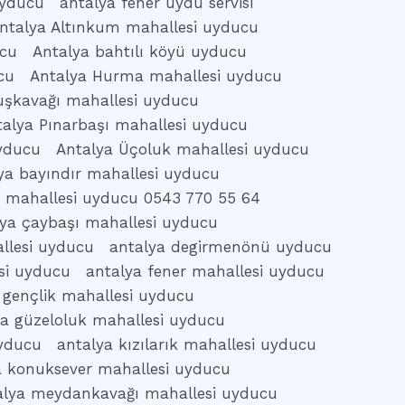
uyducu
antalya fener uydu servisi
ntalya Altınkum mahallesi uyducu
ucu
Antalya bahtılı köyü uyducu
cu
Antalya Hurma mahallesi uyducu
uşkavağı mahallesi uyducu
talya Pınarbaşı mahallesi uyducu
uyducu
Antalya Üçoluk mahallesi uyducu
ya bayındır mahallesi uyducu
s mahallesi uyducu 0543 770 55 64
lya çaybaşı mahallesi uyducu
llesi uyducu
antalya degirmenönü uyducu
si uyducu
antalya fener mahallesi uyducu
 gençlik mahallesi uyducu
ya güzeloluk mahallesi uyducu
uyducu
antalya kızılarık mahallesi uyducu
a konuksever mahallesi uyducu
alya meydankavağı mahallesi uyducu