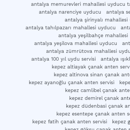
antalya memurevleri mahallesi uyducu t
antalya narenciye uyducu
antalya s
antalya şirinyalı mahalles
antalya tahılpazarı mahallesi uyducu
ant
antalya yeşilbahçe mahallesi
antalya yeşilova mahallesi uyducu
ant
antalya zümrütova mahallesi uyd
antalya 100 yıl uydu servisi
antalya ışı
kepez altiayak çanak anten servi
kepez altinova sinan çanak ante
kepez ayanoğlu çanak anten servisi
kepe
kepez camlibel çanak anten
kepez demirel çanak ante
kepez düdenbasi çanak ant
kepez esentepe çanak anten se
kepez fatih çanak anten servisi
kepez g
kepez göksu çanak anten s