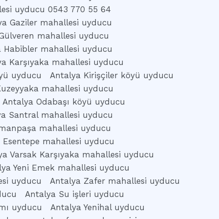
lesi uyducu 0543 770 55 64
ya Gaziler mahallesi uyducu
Gülveren mahallesi uyducu
a Habibler mahallesi uyducu
ya Karşıyaka mahallesi uyducu
köyü uyducu
Antalya Kirişçiler köyü uyducu
Kuzeyyaka mahallesi uyducu
Antalya Odabaşı köyü uyducu
ya Santral mahallesi uyducu
omanpaşa mahallesi uyducu
k Esentepe mahallesi uyducu
ya Varsak Karşıyaka mahallesi uyducu
lya Yeni Emek mahallesi uyducu
esi uyducu
Antalya Zafer mahallesi uyducu
ducu
Antalya Su işleri uyducu
amı uyducu
Antalya Yenihal uyducu