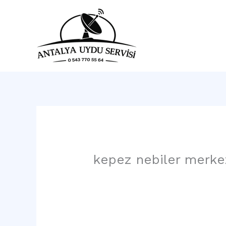
İçeriğe
atla
Ana 
kepez nebiler merke