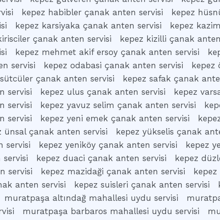
visi
kepez habibler çanak anten servisi
kepez hüsnü
si
kepez karsiyaka çanak anten servisi
kepez kazim
irisciler çanak anten servisi
kepez kizilli çanak anten
si
kepez mehmet akif ersoy çanak anten servisi
ke
n servisi
kepez odabasi çanak anten servisi
kepez 
sütcüler çanak anten servisi
kepez safak çanak anten
 servisi
kepez ulus çanak anten servisi
kepez vars
 servisi
kepez yavuz selim çanak anten servisi
kep
 servisi
kepez yeni emek çanak anten servisi
kepez
 ünsal çanak anten servisi
kepez yükselis çanak ante
 servisi
kepez yeniköy çanak anten servisi
kepez ye
servisi
kepez duaci çanak anten servisi
kepez düzl
 servisi
kepez mazidaği çanak anten servisi
kepez 
ak anten servisi
kepez suisleri çanak anten servisi
muratpaşa altındağ mahallesi uydu servisi
muratpa
visi
muratpaşa barbaros mahallesi uydu servisi
mu