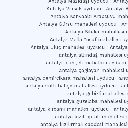
Antalya Mazıdağı uyducu
Antal
Antalya Varsak uyducu
Antalya 
Antalya Konyaaltı Arapsuyu mah
Antalya Gürsu mahallesi uyducu
An
Antalya Siteler mahallesi
Antalya Molla Yusuf mahallesi u
Antalya Uluç mahallesi uyducu
Antalya
antalya altındağ mahallesi 
antalya bahçeli mahallesi uyducu
antalya çağlayan mahallesi
antalya demircikara mahallesi uyducu
ant
antalya dutlubahçe mahallesi uyducu
an
antalya gebizli mahallesi
antalya güzeloba mahallesi 
antalya kırcami mahallesi uyducu
antal
antalya kızıltoprak mahallesi
antalya kızılırmak caddesi mahalles