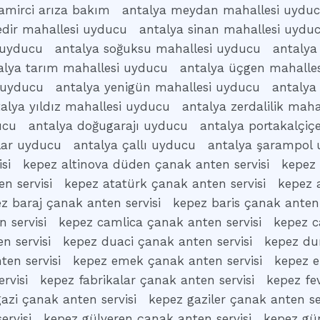
amirci arıza bakım
antalya meydan mahallesi uydu
edir mahallesi uyducu
antalya sinan mahallesi uydu
i uyducu
antalya soğuksu mahallesi uyducu
antalya
alya tarım mahallesi uyducu
antalya üçgen mahalle
 uyducu
antalya yenigün mahallesi uyducu
antalya
alya yıldız mahallesi uyducu
antalya zerdalilik mah
ucu
antalya doğugarajı uyducu
antalya portakalçiç
klar uyducu
antalya çallı uyducu
antalya şarampol
si
kepez altinova düden çanak anten servisi
kepez 
n servisi
kepez atatürk çanak anten servisi
kepez a
z baraj çanak anten servisi
kepez baris çanak anten 
 servisi
kepez camlica çanak anten servisi
kepez c
n servisi
kepez duaci çanak anten servisi
kepez dur
en servisi
kepez emek çanak anten servisi
kepez e
rvisi
kepez fabrikalar çanak anten servisi
kepez fe
azi çanak anten servisi
kepez gaziler çanak anten se
ervisi
kepez gülveren çanak anten servisi
kepez gü