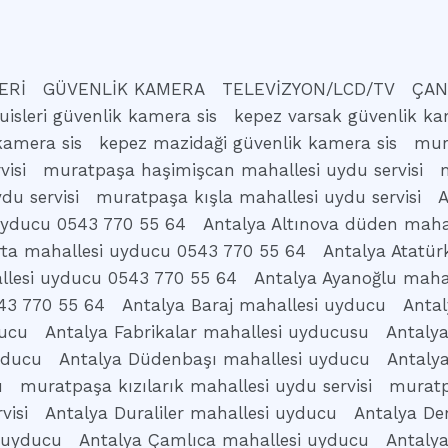
ERİ
GÜVENLİK KAMERA
TELEVİZYON/LCD/TV
ÇAN
uisleri güvenlik kamera sis
kepez varsak güvenlik ka
kamera sis
kepez mazidaği güvenlik kamera sis
mur
isi
muratpaşa haşimişcan mahallesi uydu servisi
du servisi
muratpaşa kışla mahallesi uydu servisi
A
 uyducu 0543 770 55 64
Antalya Altınova düden maha
rta mahallesi uyducu 0543 770 55 64
Antalya Atatür
llesi uyducu 0543 770 55 64
Antalya Ayanoğlu maha
43 770 55 64
Antalya Baraj mahallesi uyducu
Antal
ducu
Antalya Fabrikalar mahallesi uyducusu
Antaly
yducu
Antalya Düdenbaşı mahallesi uyducu
Antaly
u
muratpaşa kızılarık mahallesi uydu servisi
muratp
visi
Antalya Duraliler mahallesi uyducu
Antalya De
 uyducu
Antalya Çamlıca mahallesi uyducu
Antaly