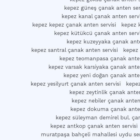
kepez güneş çanak anten ser
kepez kanal çanak anten servi
kepez kepez çanak anten servisi
kepez k
kepez kütükcü çanak anten servi
kepez kuzeyyaka çanak ante
kepez santral çanak anten servisi
kepez 
kepez teomanpasa çanak anten
kepez varsak karsiyaka çanak anten
kepez yeni doğan çanak anten
kepez yesilyurt çanak anten servisi
kepez
kepez zeytinlik çanak anten
kepez nebiler çanak anten 
kepez dokuma çanak anten
kepez süleyman demirel bul. çan
kepez antkop çanak anten servisi
muratpaşa bahçeli mahallesi uydu ser