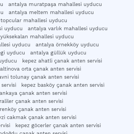
cu
antalya muratpaşa mahallesi uyducu
cu
antalya meltem mahallesi uyducu
 topcular mahallesi uyducu
si uyducu
antalya varlık mahallesi uyducu
 yüksekalan mahallesi uyducu
allesi uyducu
antalya örnekköy uyducu
egi uyducu
antalya güllük uyducu
 uyducu
kepez ahatli çanak anten servisi
altinova orta çanak anten servisi
vni tolunay çanak anten servisi
servisi
kepez basköy çanak anten servisi
ankaya çanak anten servisi
aliler çanak anten servisi
renköy çanak anten servisi
vzi cakmak çanak anten servisi
rvisi
kepez göcerler çanak anten servisi
ndoğdu çanak anten servisi