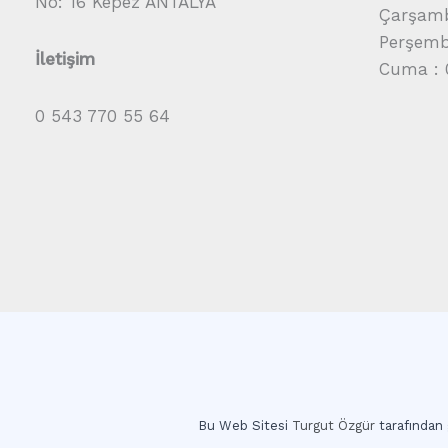
No: 16 Kepez ANTALYA
Çarşamb
Perşembe
İletişim
Cuma : 
0 543 770 55 64
Bu Web Sitesi
Turgut Özgür
tarafından g