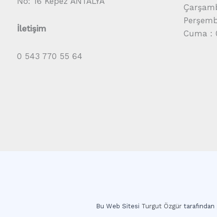
No: 16 Kepez ANTALYA
Çarşamb
Perşembe
İletişim
Cuma : 
0 543 770 55 64
Bu Web Sitesi
Turgut Özgür
tarafından g