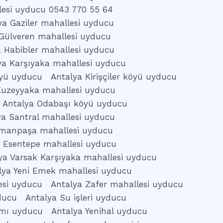
lesi uyducu 0543 770 55 64
ya Gaziler mahallesi uyducu
Gülveren mahallesi uyducu
a Habibler mahallesi uyducu
ya Karşıyaka mahallesi uyducu
köyü uyducu
Antalya Kirişçiler köyü uyducu
Kuzeyyaka mahallesi uyducu
Antalya Odabaşı köyü uyducu
ya Santral mahallesi uyducu
omanpaşa mahallesi uyducu
k Esentepe mahallesi uyducu
ya Varsak Karşıyaka mahallesi uyducu
lya Yeni Emek mahallesi uyducu
esi uyducu
Antalya Zafer mahallesi uyducu
ducu
Antalya Su işleri uyducu
amı uyducu
Antalya Yenihal uyducu