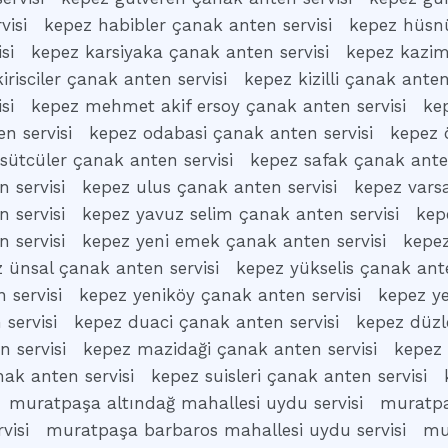
visi
kepez habibler çanak anten servisi
kepez hüsnü
si
kepez karsiyaka çanak anten servisi
kepez kazim
irisciler çanak anten servisi
kepez kizilli çanak anten
si
kepez mehmet akif ersoy çanak anten servisi
ke
n servisi
kepez odabasi çanak anten servisi
kepez 
sütcüler çanak anten servisi
kepez safak çanak anten
 servisi
kepez ulus çanak anten servisi
kepez vars
 servisi
kepez yavuz selim çanak anten servisi
kep
 servisi
kepez yeni emek çanak anten servisi
kepez
 ünsal çanak anten servisi
kepez yükselis çanak ante
 servisi
kepez yeniköy çanak anten servisi
kepez ye
servisi
kepez duaci çanak anten servisi
kepez düzl
 servisi
kepez mazidaği çanak anten servisi
kepez 
ak anten servisi
kepez suisleri çanak anten servisi
muratpaşa altındağ mahallesi uydu servisi
muratpa
visi
muratpaşa barbaros mahallesi uydu servisi
mu