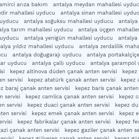
amirci arıza bakım
antalya meydan mahallesi uydu
edir mahallesi uyducu
antalya sinan mahallesi uydu
i uyducu
antalya soğuksu mahallesi uyducu
antalya
alya tarım mahallesi uyducu
antalya üçgen mahalle
 uyducu
antalya yenigün mahallesi uyducu
antalya
alya yıldız mahallesi uyducu
antalya zerdalilik mah
ucu
antalya doğugarajı uyducu
antalya portakalçiç
klar uyducu
antalya çallı uyducu
antalya şarampol
si
kepez altinova düden çanak anten servisi
kepez 
n servisi
kepez atatürk çanak anten servisi
kepez a
z baraj çanak anten servisi
kepez baris çanak anten 
 servisi
kepez camlica çanak anten servisi
kepez c
n servisi
kepez duaci çanak anten servisi
kepez dur
en servisi
kepez emek çanak anten servisi
kepez e
rvisi
kepez fabrikalar çanak anten servisi
kepez fe
azi çanak anten servisi
kepez gaziler çanak anten se
ervisi
kepez gülveren çanak anten servisi
kepez gü