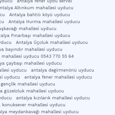
uyducu
antalya fener uydu servisi
ntalya Altınkum mahallesi uyducu
ucu
Antalya bahtılı köyü uyducu
cu
Antalya Hurma mahallesi uyducu
uşkavağı mahallesi uyducu
talya Pınarbaşı mahallesi uyducu
uyducu
Antalya Üçoluk mahallesi uyducu
ya bayındır mahallesi uyducu
s mahallesi uyducu 0543 770 55 64
lya çaybaşı mahallesi uyducu
llesi uyducu
antalya degirmenönü uyducu
si uyducu
antalya fener mahallesi uyducu
 gençlik mahallesi uyducu
ya güzeloluk mahallesi uyducu
uyducu
antalya kızılarık mahallesi uyducu
a konuksever mahallesi uyducu
alya meydankavağı mahallesi uyducu