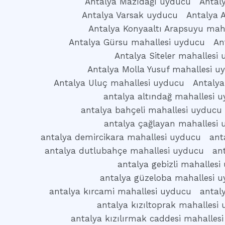
Antalya Mazıdağı uyducu
Antal
Antalya Varsak uyducu
Antalya 
Antalya Konyaaltı Arapsuyu mah
Antalya Gürsu mahallesi uyducu
An
Antalya Siteler mahallesi
Antalya Molla Yusuf mahallesi u
Antalya Uluç mahallesi uyducu
Antalya
antalya altındağ mahallesi 
antalya bahçeli mahallesi uyducu
antalya çağlayan mahallesi
antalya demircikara mahallesi uyducu
ant
antalya dutlubahçe mahallesi uyducu
an
antalya gebizli mahallesi
antalya güzeloba mahallesi 
antalya kırcami mahallesi uyducu
antal
antalya kızıltoprak mahallesi
antalya kızılırmak caddesi mahalles