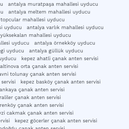
cu
antalya muratpaşa mahallesi uyducu
cu
antalya meltem mahallesi uyducu
 topcular mahallesi uyducu
si uyducu
antalya varlık mahallesi uyducu
 yüksekalan mahallesi uyducu
allesi uyducu
antalya örnekköy uyducu
egi uyducu
antalya güllük uyducu
 uyducu
kepez ahatli çanak anten servisi
altinova orta çanak anten servisi
vni tolunay çanak anten servisi
servisi
kepez basköy çanak anten servisi
ankaya çanak anten servisi
aliler çanak anten servisi
renköy çanak anten servisi
vzi cakmak çanak anten servisi
rvisi
kepez göcerler çanak anten servisi
ndoğdu çanak anten servisi