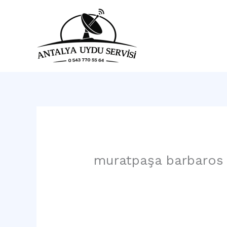
İçeriğe
atla
Ana 
muratpaşa barbaros 