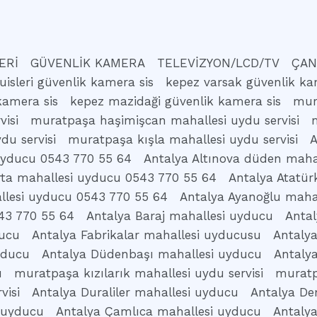
ERİ
GÜVENLİK KAMERA
TELEVİZYON/LCD/TV
ÇAN
uisleri güvenlik kamera sis
kepez varsak güvenlik ka
kamera sis
kepez mazidaği güvenlik kamera sis
mur
isi
muratpaşa haşimişcan mahallesi uydu servisi
du servisi
muratpaşa kışla mahallesi uydu servisi
A
 uyducu 0543 770 55 64
Antalya Altınova düden maha
rta mahallesi uyducu 0543 770 55 64
Antalya Atatür
llesi uyducu 0543 770 55 64
Antalya Ayanoğlu maha
43 770 55 64
Antalya Baraj mahallesi uyducu
Antal
ducu
Antalya Fabrikalar mahallesi uyducusu
Antaly
yducu
Antalya Düdenbaşı mahallesi uyducu
Antaly
u
muratpaşa kızılarık mahallesi uydu servisi
muratp
visi
Antalya Duraliler mahallesi uyducu
Antalya De
 uyducu
Antalya Çamlıca mahallesi uyducu
Antaly