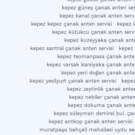
kepez güneş çanak anten ser
kepez kanal çanak anten servi
kepez kepez çanak anten servisi
kepez k
kepez kütükcü çanak anten servi
kepez kuzeyyaka çanak ante
kepez santral çanak anten servisi
kepez 
kepez teomanpasa çanak anten
kepez varsak karsiyaka çanak anten
kepez yeni doğan çanak anten
kepez yesilyurt çanak anten servisi
kepez
kepez zeytinlik çanak anten
kepez nebiler çanak anten 
kepez dokuma çanak anten
kepez süleyman demirel bul. çan
kepez antkop çanak anten servisi
muratpaşa bahçeli mahallesi uydu ser