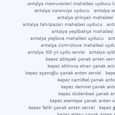
antalya memurevleri mahallesi uyducu t
antalya narenciye uyducu
antalya s
antalya şirinyalı mahalles
antalya tahılpazarı mahallesi uyducu
ant
antalya yeşilbahçe mahallesi
antalya yeşilova mahallesi uyducu
ant
antalya zümrütova mahallesi uyd
antalya 100 yıl uydu servisi
antalya ışı
kepez altiayak çanak anten servi
kepez altinova sinan çanak ante
kepez ayanoğlu çanak anten servisi
kepe
kepez camlibel çanak anten
kepez demirel çanak ante
kepez düdenbasi çanak ant
kepez esentepe çanak anten se
kepez fatih çanak anten servisi
kepez g
kepez göksu çanak anten s